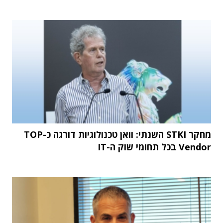
מחקר STKI השנתי: וואן טכנולוגיות דורגה כ-TOP
Vendor בכל תחומי שוק ה-IT