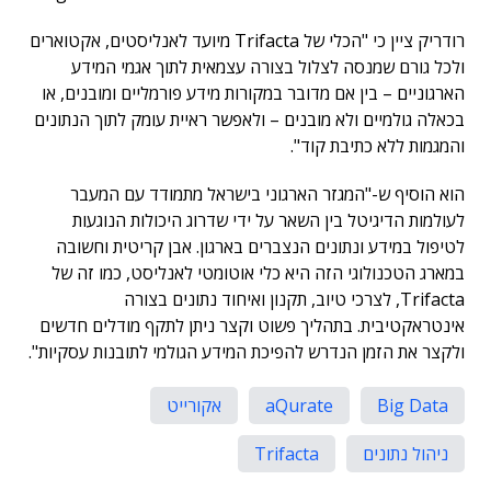
רודריק ציין כי "הכלי של Trifacta מיועד לאנליסטים, אקטוארים
ולכל גורם שמנסה לצלול בצורה עצמאית לתוך אגמי המידע
הארגוניים – בין אם מדובר במקורות מידע פורמליים ומובנים, או
בכאלה גולמיים ולא מובנים – ולאפשר ראיית עומק לתוך הנתונים
והמגמות ללא כתיבת קוד".
הוא הוסיף ש-"המגזר הארגוני בישראל מתמודד עם המעבר
לעולמות הדיגיטל בין השאר על ידי שדרוג היכולות הנוגעות
לטיפול במידע ונתונים הנצברים בארגון. אבן קריטית וחשובה
במארג הטכנולוגי הזה היא כלי אוטומטי לאנליסט, כמו זה של
Trifacta, לצרכי טיוב, תקנון ואיחוד נתונים בצורה
אינטראקטיבית. בתהליך פשוט וקצר ניתן לתקף מודלים חדשים
ולקצר את הזמן הנדרש להפיכת המידע הגולמי לתובנות עסקיות".
Big Data
aQurate
אקורייט
ניהול נתונים
Trifacta