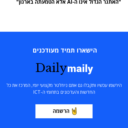
"האתגר הגדול אינו ה-AI אלא הטמעתה בארגון"
הישארו תמיד מעודכנים
Daily
maily
הירשמו עכשיו ותקבלו גם אתם ניוזלטר מקצועי יומי, המרכז את כל
החדשות והעדכונים בתחומי ה-ICT
הרשמה