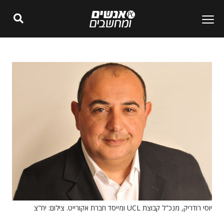
יוסי רודריק, מנכ"ל קבוצת UCL ומייסד חברת אקורייט. צילום: יח"צ