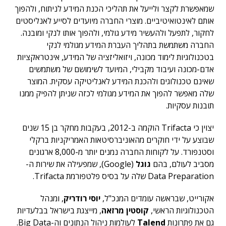
שמאפשרת לקצר ולייעל את תהליכי הכנת המידע לניתוח, ולהפוך
אותם לאינטואיטיביים. מוצרי החברה מיועדים לסייע לאנליסטים
לחקור, לתפעל ולהעשיר מידע גולמי, ולהפוך אותו לנקי ומובנה.
החברה משתמשת בתהליך העברת המידע מגולמי לנקי
בטכנולוגיות לימוד מכונה, ויזואליזציה של המידע, אינטראקציות
אדם-מכונה ועיבוד מקבילי, המיועד לשימושם של משתמשים
שאינם טכנולוגים ולהכנת המידע לאנליטיקה עסקית. המוצר
שלה מאפשר להפוך את המידע מגולמי לכזה שניתן להפיק ממנו
תובנות עסקיות.
יצוין כי Trifacta הוקמה ב-2012, בעקבות מחקר בן 15 שנים
שבוצע על ידי חוקרים מהאוניברסיטאות האמריקניות ברקלי
וסטנפורד. על לקוחות החברה נמנים יותר מ-8,000 ארגונים
מסביב לעולם, בהם
גוגל
(Google), שמפעילה את שירות ה-
Data Preparation שלה על בסיס פלטפורמת Trifacta.
אקורייט, שבראשה עומדים המנכ"ל,
יוסי רודריק
, ומנהל
הטכנולוגיות הראשי,
קוסטין מרזאה
, מייצגת בישראל בבלעדיות
גם את פתרונות
Talend
לעולמות ניהול הנתונים וה-Big Data.