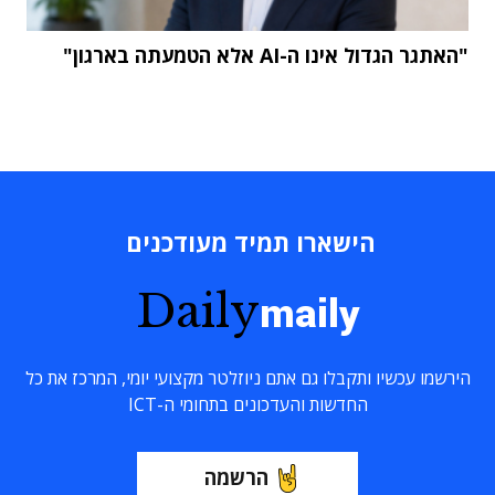
"האתגר הגדול אינו ה-AI אלא הטמעתה בארגון"
הישארו תמיד מעודכנים
Daily
maily
הירשמו עכשיו ותקבלו גם אתם ניוזלטר מקצועי יומי, המרכז את כל
החדשות והעדכונים בתחומי ה-ICT
הרשמה