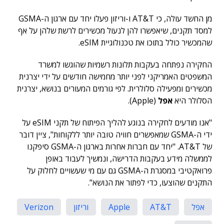
מן החשד עולה, כי AT&T ו-וריזון פעלו יחד עם ארגון ה-GSMA
למסד תקנים, שיאפשרו להן לנעול מכשירים לרשת שלהן על אף
שהמכשיר כולל בתוכו את טכנולוגיית eSIM.
החקירה נפתחה בעקבות תלונות רשמיות שהוגשו למשרד
המשפטים האמריקני לפני יותר מחמישה חודשים על ידי יצרנית
מכשירים ומפעילה סלולרית. לפי גורמים המעורים בנושא, יצרנית
הסלולר היא
אפל
(Apple).
"אנו מודעים לחקירה בנוגע להליך הפיתוח של תקני eSIM על
ידי ה-GSMA שמאפשרים חוויה טובה יותר ללקוחות", ציין דובר
של AT&T. "יחד עם חברות אחרות בארגון ה-GSMA סיפקנו
לממשלה מידע בעקבות הדרישה, ונמשיך לעבוד באופן
פרואקטיבי במסגרת ה-GSMA גם עם מי שעשויים לחלוק על
התקנים שהוצעו, כדי לפתור את הנושא".
אפל
AT&T
Apple
וריזון
Verizon