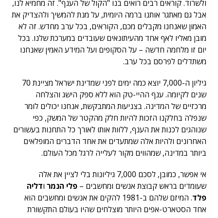
ולשרוד. קוראים רבים רואים בנו "הקול של הענף". זה מחמיא לנו,
אבל גם מאתגר אותנו ברמה היומית, על מנת להמשיך ולהצדיק את
האמון שאנחנו מקבלים מכם, הקוראים, בכל ערב מחדש. זה לא
מובן מאליו לאף אחד מהעיתונאים שעובדים במערכת שלנו. בכל
יום זו מלחמה חדשה – על הסקופים ועל המידע האמין שאנחנו
משתדלים לפרסם בכל ערב.
גיליון ה-7,000 יוצא כמה ימים לפני שמדינת ישראל מציינת 70
שנים לקיומה. ענף ההיי-טק הוא ללא ספק הישג והצלחה
מרכזיים של המדינה. בצניעות המתבקשת, אנחנו יכולים לומר
שנפלה בחלקנו הזכות להיות חלק מהקטר של המשק, כפי
שנוהגים לכנות את הענף, ללוות אותו לאורך כל התחנות בעשורים
האחרונים ולהיות אלה שמתעדים את אחד הדברים המופלאים
ביותר במדינה, שמהווים מקור לעלייה לרגל מכל העולם.
אי אפשר, כמובן, לסכם 7,000 גיליונות בלי לציין את אלה
שעומדים בראש קבוצת אנשים ומחשבים –
פלי הנמר
ו
דליה
פלד
. המיזם שלהם ב-1981 להקים את אנשים ומחשבים הוא
אחד הסטארט-אפים היותר מוצלחים שהיו בעולם התקשורת