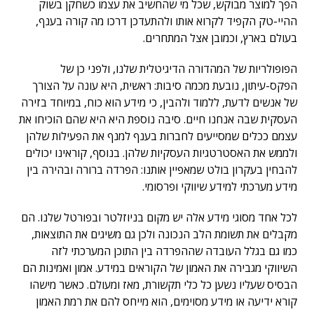
הפך למוצר מבוקש, שכל מי שהחשיב את עצמו כשחקן בשוק
ההיי-טק הקפיד לקרוא אותו ולהתעדכן דרכו מה קורה בענף,
בעולם בארץ, וכמובן אצל המתחרים.
הפופולריות של המהדורה הדיגיטלית שלנו, ולפני כן של
הפקס-עיתון, נובעת מכמה סיבות: ראשית, היא עונה על הצורך
של אנשים לדעת, ללמוד ולהבין, כי מידע הוא כוח, במיוחד בזירה
העסקית שבה אנחנו חיים. סיבה נוספת היא היא שהם הוכיחו את
עצמם ככלים שמסייעים לחברות בענף למנף את הפעילות שלהן
ולממש את האסטרטגיות העסקיות שלהן. בנוסף, קוראינו יכולים
להבחין בעקרון בולט שמאפיין אותנו: הפרדה ברורה ובהירה בין
מידע מערכתי למידע שיווקי ופרסומי.
לכל אחד מסוגי מידע אלה יש מקום בניוזלטר ובפורטל שלנו. הם
מקבלים את תשומת הלב הנכונה ולכן גם משיגים את התוצאות,
כמו גם בגלל העובדה שההפרדה בין התוכן המערכתי לזה
השיווקי מגבירה את האמון של הקוראים במידע. אמון ואמינות הם
הבסיס שעליו נשען כל כלי תקשורת, מאז ומעולם. כאשר מישהו
קורא ידיעה או מידע מסוימים, הוא מייחס להם את רמת האמון