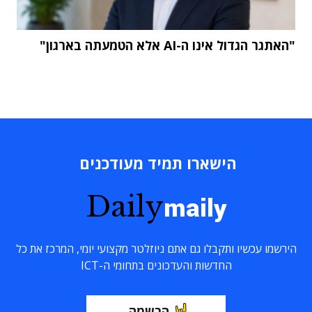
"האתגר הגדול אינו ה-AI אלא הטמעתה בארגון"
הישארו תמיד מעודכנים
Daily
maily
הירשמו עכשיו ותקבלו גם אתם ניוזלטר מקצועי יומי, המרכז את כל
החדשות והעדכונים בתחומי ה-ICT
הרשמה