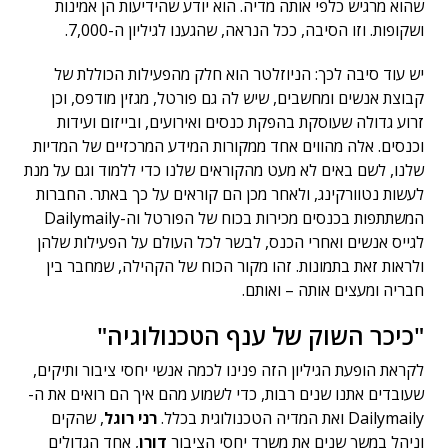
שהוא מרגיש כלפי אותה מדיה. הוא יודע שהידיעות הן אמינות
ושקופות. וזו הסיבה, ככל הנראה, שהגענו לגיליון ה-7,000.
יש עוד סיבה לכך: הניוזלטר הוא חלק מהפעילות הכוללת של
קבוצת אנשים ומחשבים, שיש לה גם פורטל, מגזין מודפס, וכן
זרוע גדולה שעוסקת בהפקת כנסים ואירועים, ובייזום ועידות
וכנסים. אלה מהווים אחד ממקורות המידע המרכזיים של המדיות
שלנו, לשם באים לא מעט מהקוראים שלנו כדי ללמוד וגם על מנת
לעשות נטוורקינג, ולאחר מכן הם קוראים על כך באתר. החברות
המשתתפות בכנסים מכירות בכוח של הפורטל וה-Dailymaily
לגייס אנשים ואחרי הכנס, לבשר לכל העולם על הפעילות שלהן
ולראות זאת בתמונות. זהו מקור הכוח של הקהילה, שמחבר בין
חבריה ומעצים אותה – ואותם.
"כיכר השוק של ענף הטכנולוגיה"
לקראת הופעת הגיליון הזה פנינו לכמה אנשי יחסי ציבור ותיקים,
שעובדים אתנו שנים רבות, כדי לשמוע מהם איך הם רואים את ה-
Dailymaily ואת המדיה הטכנולוגית בכלל.
רני רוגל
, שהקים
וניהל במשך שנים את משרד יחסי הציבור
דורן
, אחד הגדולים