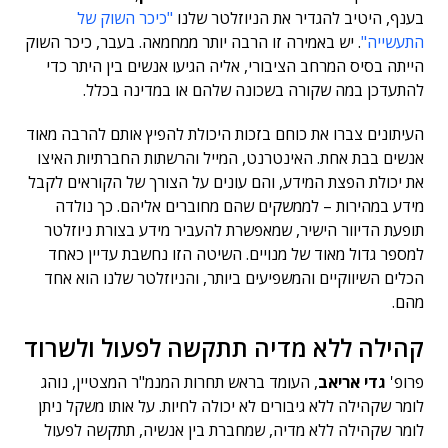
בענף, היטיב להגדיר את הניוזלטר שלנו
"כיכר השוק של
התעשייה"
. יש באמירה זו הרבה יותר ממחמאה. בעבר, כיכר השוק
הייתה בסיס המרחב הציבורי, אליה הגיעו אנשים בין היתר כדי
להתעדכן במה שקורה בשכונה שלהם או במדינה בכלל.
העיתונים צברו את כוחם בזכות היכולת להפיץ אותם להרבה מאוד
אנשים בבת אחת. האינטרנט, המייל והרשתות החברתיות האיצו
את יכולת הפצת המידע, והם עונים על הצורך של הקוראים לקבל
מידע במהירות – לממשקים שהם מחוברים אליהם. כך נולדה
תופעת הדיוור הישיר, שמאפשרת להעביר מידע בצורת ניוזלטר
למספר גדול מאוד של מנויים. השיטה הזו נחשבת עדיין כאחד
הכלים השיווקיים והמשפיעים ביותר, והניוזלטר שלנו הוא אחד
מהם.
קהילה ללא מדיה תתקשה לפעול ולשרוד
פרופ'
גדי אריאב
, העומד בראש תחרות המנמ"ר המצטיין, נוהג
לומר שקהילה ללא גיבורים לא יכולה לחיות. על אותו משקל ניתן
לומר שקהילה ללא מדיה, שמחברת בין אנשיה, תתקשה לפעול