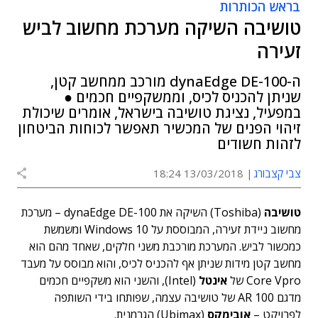
בראש הכותרות
טושיבה השיקה מערכת מחשוב לביש
זעירה
ה-dynaEdge DE-100 מורכב ממחשב קטן,
שניתן להכניס לכיס, וממשקפיים חכמים ●
במפעיל, נציגת טושיבה בישראל, אומרים שיכולת
זיהוי הפנים של המכשיר תאפשר לכוחות הביטחון
לזהות חשודים
צבי קצבורג
13/03/2018 18:24
טושיבה
(Toshiba) השיקה את dynaEdge DE-100 – מערכת
מחשוב ניידת זעירה, המבוססת על Windows 10 ומשמשת
כמכשור לביש. המערכת מורכבת משני חלקים, שאחד מהם הוא
מחשב קטן מידות שניתן אף להכניס לכיס, והוא מבוסס על מעבד
Core Vpro של
אינטל
(Intel), והשני הוא משקפיים חכמים
מדגם AR 100 של טושיבה עצמה, שפותחו בידי השותפה
לפרויקט –
אובימקס
(Ubimax) הגרמנית.