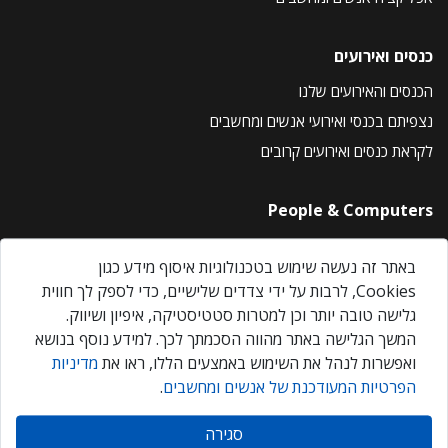
כנסים ואירועים
הכנסים והאירועים שלנו
נצפיתם בכנסי ואירועי אנשים ומחשבים
לקראת כנסים ואירועים קרובים
People & Computers
About Us
באתר זה נעשה שימוש בטכנולוגיות איסוף מידע כגון
Privacy Policy
Cookies, לרבות על ידי צדדים שלישיים, כדי לספק לך חווית
Contact Us
גלישה טובה יותר וכן למטרות סטטיסטיקה, איפיון ושיווק.
Our Events
המשך הגלישה באתר מהווה הסכמתך לכך. למידע נוסף בנושא
ואפשרות לנהל את השימוש באמצעים הללו, ראו את
מדיניות
הפרטיות המעודכנת של אנשים ומחשבים
.
אנשים ומחשבים © 2026 – כל הזכויות שמורות
סגירה
Created by