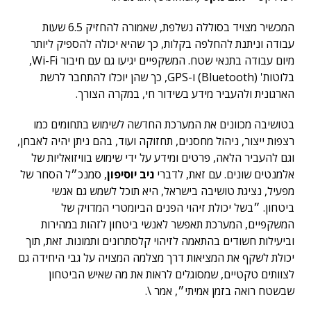
המכשיר מצויד בסוללה נשלפת, שאמורה להחזיק 6.5 שעות
עבודה וניתנת להחלפה בקלות, כך שהיא יכולה להספיק ליותר
מיום עבודה בתנאי שטח. המשקפיים יגיעו גם עם חיבור Wi-Fi,
בלוטות' (Bluetooth) ו-GPS, כך שהן יוכלו להתחבר לרשת
הארגונית ולהעביר מידע בשידור חי, במקרה הצורך.
בטושיבה מכוונים את המערכת החדשה לשימוש בתחומים כמו
רצפות ייצור, ניהול מחסנים, תחזוקה ועוד, בהם ניתן יהיה לאבחן,
וגם להעביר הלאה, פרטים ומידע על ידי שימוש בוויזואליות של
אלמנטים שונים. עם זאת, לדברי
ניב יוסיפון
, סמנכ״ל הסחר של
מפעיל, נציגת טושיבה בישראל, היא תוכל לשמש גם אנשי
ביטחון. ״בשל יכולת זיהוי הפנים הביומטרי המדויק של
המשקפיים, המערכת תאפשר לאנשי ביטחון לזהות במהירות
וביעילות חשודים בהתאמה לזיהוי קלסתרונים ותמונות. זאת, תוך
יכולת לשקף את המציאות דרך מצלמה המצויה על גבי היחידה גם
לצוותים טקטיים, שמסוגלים לראות את מה שאיש הביטחון
שבשטח רואה בזמן אמיתי״, אמר \.