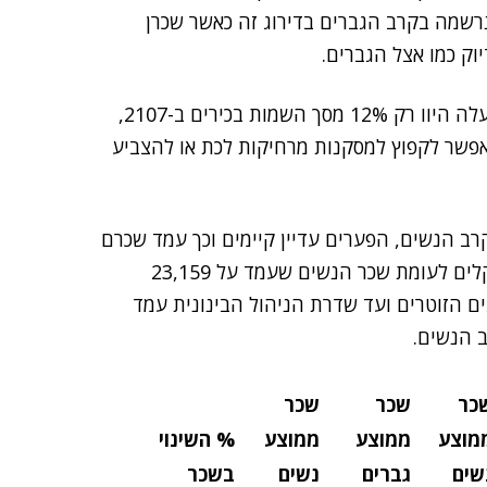
בכיר כדירקטוריות עקף את העלייה בת ה-33% שנרשמה בקרב הגברים בדירוג זה כאשר שכרן
"יחד עם זאת, חשוב לציין כי השמות נשים מדירקטור ומעלה היוו רק 12% מסך השמות בכירים ב-2107,
פשר לקפוץ למסקנות מרחיקות לכת או להצביע
רב הנשים, הפערים עדיין קיימים וכך עמד שכרם
הממוצע של גברים בהיי-טק בשנת 2017 על 26,701 שקלים לעומת שכר הנשים שעמד על 23,159
ם הזוטרים ועד שדרת הניהול הבינונית עמד
כר
שכר
שכר
מוצע
ממוצע
ממוצע
% השינוי
שים
גברים
נשים
בשכר