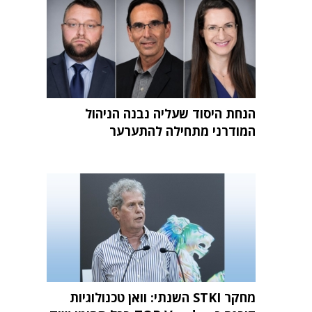
הנחת היסוד שעליה נבנה הניהול
המודרני מתחילה להתערער
מחקר STKI השנתי: וואן טכנולוגיות