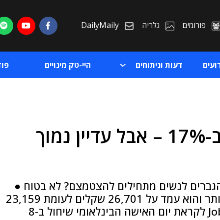
פורומים
גלריה
DailyMaily
ועים
דעות וניתוחים
היי-טק מינויים
פו
שכר הנשים בהיי-טק עלה ב-17% – אבל עדיין נמוך
ת
ת
 הגברים לנשים מתחילים להצטמצם? לא בטוח ●
השכר הממוצע של הגברים בענף עדיין גבוה יותר והוא עמד על 26,701 שקלים לעומת 23,159
שקלים בקרב הנשים ● כך עולה מנתוני Jobinfo לקראת יום האישה הבינלאומי שיחול ב-8