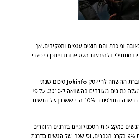
ובה ומוכרת והם חוצים ענפים ותפקידים. אך
 מתחילים להיראות מעט אחרת וייתכן כי פערי
Jobinfo
סיכום שנתי
מעודכן של מאות השמות בהיי-טק במרוצת 2017, אשר מעלה נתונים מעודדים בהשוואה ל-2016. על פי
הנתונים, בעוד ששכרם הממוצע של גברים בהיי-טק עלה בשנה החולפת ב-10% הרי ששכרן של הנשים
נשים במקצועות הטכנולוגיים בדרגים הזוטרים
ועד שדרת הניהול הבינונית עלה בשנה זו ב-14% לעומת 9% בקרב הגברים, וכי שכרן של הנשים בדרגת