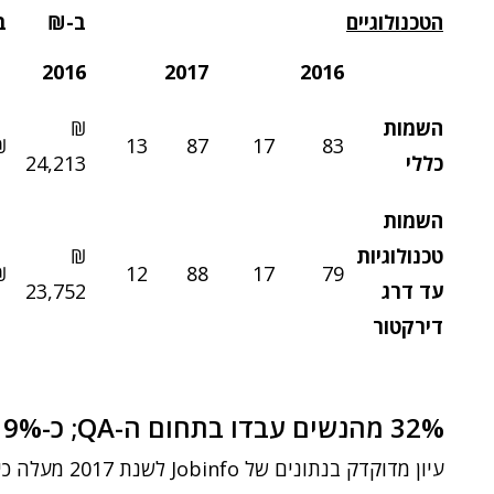
הטכנולוגיים
ב-₪
ב
2016
2017
2016
השמות
₪
790
13
87
17
83
כללי
24,213
השמות
טכנולוגיות
₪
570
12
88
17
79
עד דרג
23,752
דירקטור
32% מהנשים עבדו בתחום ה-QA; כ-9% בלבד בתחום פיתוח החומרה
עיון מדוקדק בנ