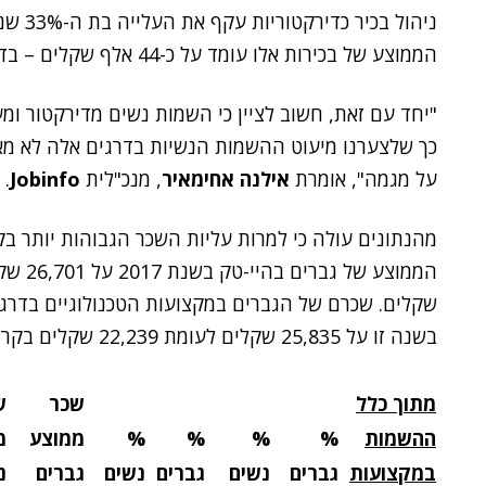
ניהול 
הממוצע של בכירות אלו עומד על כ-44 אלף שקלים – בדיוק כמו אצל הגברים.
כך שלצערנו מיעוט ההשמות הנשיות בדרגים אלה לא מא
על מגמה", אומרת
אילנה אחימאיר
, מנכ"לית
Jobinfo
.
מהנתונים עולה כי למרות עליות השכר הגבוהות יותר בק
שקלים. שכרם של הגברים במקצועות הטכנולוגיים בדרגי
בשנה זו על 25,835 שקלים לעומת 22,239 שקלים בקרב הנשים.
מתוך כלל
שכר
ש
ההשמות
%
%
%
%
ממוצע
מ
במקצועות
גברים
נשים
גברים
נשים
גברים
נ