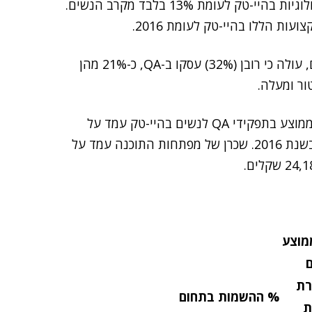
יותר, כך שהגברים איישו בשנה זו 87% מהמשרות הטכנולוגיות בהיי-טק לעומת 13% בלבד מקרב הנשים.
מפילוח עבודת הנשים בהיי-טק על פי תחומים מקצועיים, עולה כי רובן (32%) עסקו ב-QA, כ-21% מהן
מבחינת היקף המשכורות נמצא כי בשנת 2017 השכר הממוצע בתפקידי QA לנשים בהיי-טק עמד על
16,890 שקלים, מה שמהווה ירידה של 8% ממשכורתן בשנת 2016. שכרן של מפתחות התוכנה עמד על
מוצע
רת
% ההשמות בתחום
ת