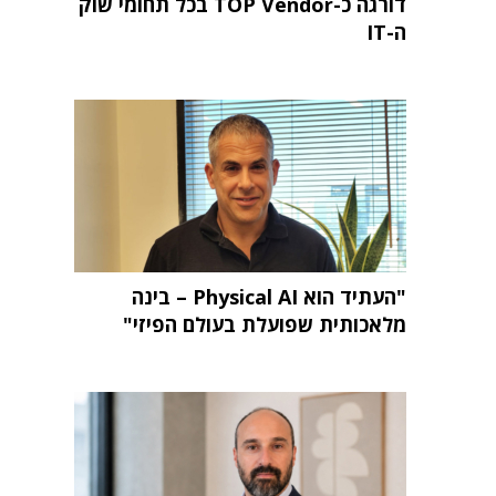
דורגה כ-TOP Vendor בכל תחומי שוק
ה-IT
"העתיד הוא Physical AI – בינה
מלאכותית שפועלת בעולם הפיזי"