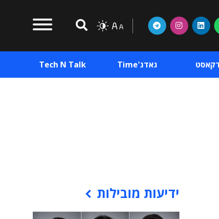
דקאסט
גאדג'Time
Tech N Talk
וכן פרסומי
תוכן פרסומי
וכן פרסומי
ידיעות מובילות