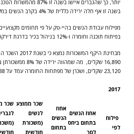
בשנה זו אף חלה ירידה כללית של 4% בקרב הנשים במקצועות הללו בהיי-טק לעומת 2016.
בפיתוח תוכנה וחומרה ו-12% בניהול בכיר בדרגת דירקטור ומעלה.
23,120 שקלים, ושכרן של מפתחות החומרה עמד על 24,188 שקלים.
2017
שכר ממוצע
שכר מ
אחוז
אחוז הנשים
לנשים
לגברים
פילוח
הנשים
בתחום ביחס
(משכורת
(משכו
לפי
בתחום
לסך
חודשית
חודשי