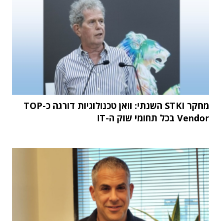
מחקר STKI השנתי: וואן טכנולוגיות דורגה כ-TOP
Vendor בכל תחומי שוק ה-IT