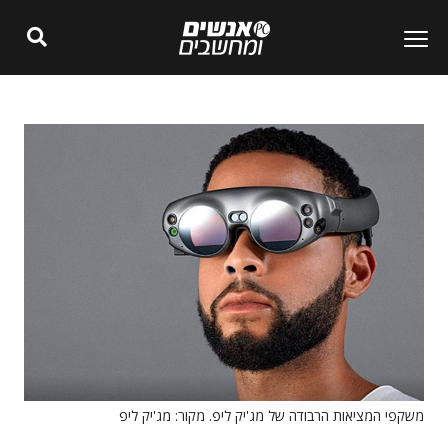
משקפי המציאות הרבודה של מג'יק ליפ. מקור: מג'יק ליפ