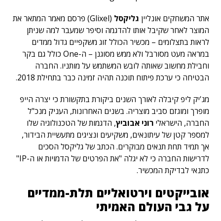
אתר המשחקים אונליין
גליקסל
(Glixel) פרסם מאמר המתאר את
המוצר לאחר שקיבל אותו להדגמה וסיפר שמעבר למה שניתן
לראות בתצלומים – מכשיר הכולל זוג משקפיים גדול ממדים
במראה מעט מסורבל ולא ממש מסוגנן – ה-One כולל גם בקר
וחבילת מחשוב שאותה לובש המשתמש על מותניו. החברה
הבטיחה כי ערכת פיתוח תוכנה תהיה זמינה כבר בתחילת 2018.
מג'יק ליפ קיבלה לאורך השנים ביקורת בתקשורת כי יצרה הייפ
מופרך ומוגזם סביב מוצריה. בשנים האחרונות, העניק מנכ"ל
החברה, הישראלי
רוני אבוביץ
, הדגמות של הטכנולוגיה שלו
למספר קטן של עיתונאים, משקיעים ונציגים מתעשיית הבידור,
אך תמיד תחת תנאים מבוקרים. הכתב של גליקסל הסכים
לדרישות החברה כי לא יגלה "את הפרטים של הדמויות או ה-IP"
כתנאי לבדיקת המכשיר.
אובייקטים וירטואליים תלת-ממדיים
על גבי העולם האמיתי