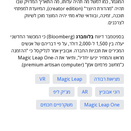
המוגמר, כמו למשל מה תהיה עלותו, מה התאריך המדויק שבו
תהיה "מהדורת היוצר" (creator edition), המיועדת למפתחי
תוכנה, זמינה, ובוודאי שלא מתי יהיה המוצר מוכן לשיווק
לצרכנים.
בספטמבר דיווח
בלומברג
(Bloomberg) כי המכשור החדשני
יעלה בין 1,500 ל-2,000 דולר, על פי דבריהם של אנשים
המכירים את תכניות החברה. אבוביץ אמר לגליקסל כי "ההזמנה
מראש והמחיר יגיעו יחדיו", ותיאר את ה-Magic Leap One
כ"מחשב פרמיום אמן" (premium artisan computer).
מציאות רבודה
Magic Leap
VR
רוני אבוביץ
AR
מג'יק ליפ
Magic Leap One
משקרפיים חכמים