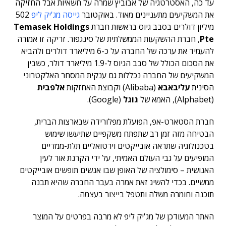
עד כה, האסטרטגיה של אבוביץ שמרה על חשאיות אבל החזיקה
את המשקיעים מתעניינים מאוד. באוקטובר
גייסה מג'יק ליפ
502
מיליון דולרים בסבב גיוס בראשות חברת
Temasek Holdings
Pte
, חברת ההשקעות הממשלתית של סינגפור. זריקה זו אמורה
להעמיד את ערכה של החברה על כ-6 מיליארד דולרים ולהביא
את הסכום הכולל של סבב הגיוס ל-1.9 מיליארד דולר, כשבין
המשקיעים של החברה נכללות גם ענקית המסחר האלקטרוני
הסינית
עליבאבא
(Alibaba) וקבוצת האחזקות
אלפבית
(Alphabet), האמא של
גוגל
(Google).
חברת הסטארט-אפ, הפועלת מפלורידה שבארצות הברית,
הבטיחה מזה זמן רב שתפתח משקפיים שתיעשו שימוש
בטכנולוגיה שתראה אובייקטים וירטואליים תלת-ממדיים
המופיעים על גבי העולם האמיתי, על ידי הקרנת אור לעין
האנושית – סימולציה של האופן שבו אנשים תופשים אובייקטים
ממשיים. בכדי להשיג זאת אמרה בעבר החברה שהיא תבנה
תוכנה וחומרה משלה ותטפל בייצור בעצמה.
האתר המעודכן של מג'יק ליפ לא מרבה בפרטים על המוצר