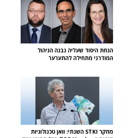
הנחת היסוד שעליה נבנה הניהול
המודרני מתחילה להתערער
מחקר STKI השנתי: וואן טכנולוגיות