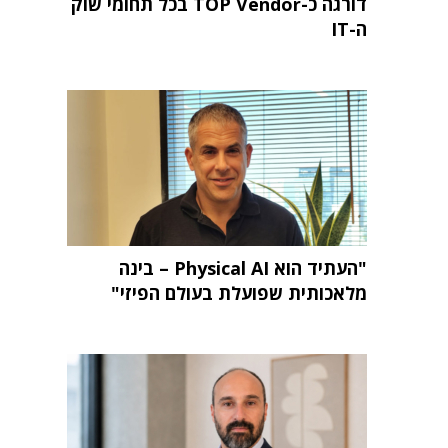
דורגה כ-TOP Vendor בכל תחומי שוק
ה-IT
"העתיד הוא Physical AI – בינה
מלאכותית שפועלת בעולם הפיזי"