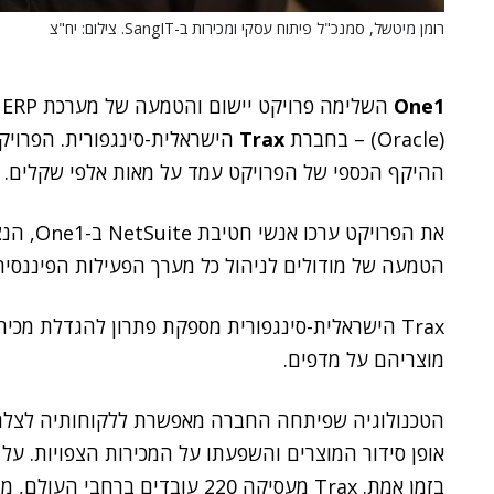
רומן מיטשל, סמנכ"ל פיתוח עסקי ומכירות ב-SangIT. צילום: יח"צ
One1
השלימה פרויקט יישום והטמעה של מערכת ERP בתצורת ענן, של
(Oracle) – בחברת
Trax
הישראלית-סינגפורית. הפרויק
ההיקף הכספי של הפרויקט עמד על מאות אלפי שקלים.
את הפרוי
הטמעה של מודולים לניהול כל מערך הפעילות הפיננסי
Trax הישראלית-סינגפורית מספקת פתרון להגדלת מכיר
מוצריהם על מדפים.
הטכנולוגיה שפיתחה החברה מאפשרת ללקוחותיה לצלם א
אופן סידור המוצרים והשפעתו על המכירות הצפויות. על 