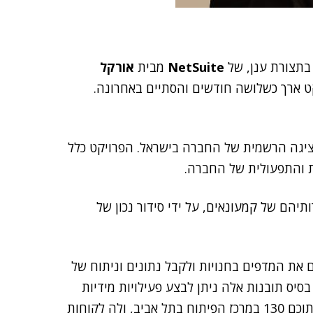
NetSuite
מבית
אורקל
ט ארך כשלושה חודשים והסתיים באחרונה.
קט ערכו אנשי חטיבת NetSuite ב-One1, הנציגה הרשמית של החברה בישראל. הפרויקט כלל
ת והתפעולית של החברה.
ותיהם של קמעונאים, על ידי סידור נכון של
ת המדפים בחנויות ולקבל נתונים וניתוח של
בסיס תובנות אלה ניתן לבצע פעילויות מידיות
בזמן אמת. Trax מעסיקה 220 עובדים ברחבי העולם, מתוכם 130 במרכז הפיתוח בתל אביב, ולה לקוחות