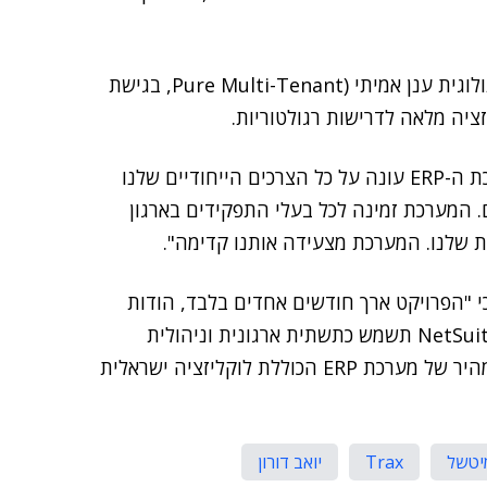
המערכת של NetSuite היא ERP בענן, מבוססת על טכנולוגית ענן אמיתי (Pure Multi-Tenant, בגישת
, סמנכ"ל כספים ב-Trax ישראל, אמר כי "מערכת ה-ERP עונה על כל הצרכים הייחודיים שלנו
. המערכת זמינה לכל בעלי התפקידים בארגון
ת שלנו. המערכת מצעידה אותנו קדימה".
 NetSuite ב-One1, הוסיף כי "הפרויקט ארך חודשים אחדים בלבד, הודות
לשיתוף פעולה מוצלח בינינו ללקוח. בעקבות היישום, NetSuite תשמש כתשתית ארגונית וניהולית
שתתמוך בצמיחת החברה. האתגר בפרויקט היה יישום מהיר של מערכת ERP הכוללת לוקליזציה ישראלית
מיטשל
Trax
יואב דורון