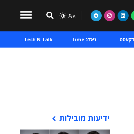
דקאסט
גאדג'Time
Tech N Talk
וכן פרסומי
תוכן פרסומי
וכן פרסומי
ידיעות מובילות