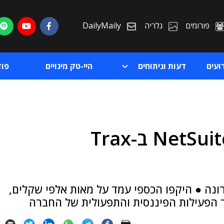
פורומים
גלריה
DailyMaily
ועים
דעות וניתוחים
היי-טק מינויים
פו
One1 הטמיעה ERP של NetSuite ב-Trax
ת
ת
נה ● היקפו הכספי עמד על מאות אלפי שקלים,
ך הפעילות הפיננסית והתפעולית של החברה