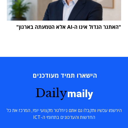
"האתגר הגדול אינו ה-AI אלא הטמעתה בארגון"
הישארו תמיד מעודכנים
Daily
maily
הירשמו עכשיו ותקבלו גם אתם ניוזלטר מקצועי יומי, המרכז את כל
החדשות והעדכונים בתחומי ה-ICT