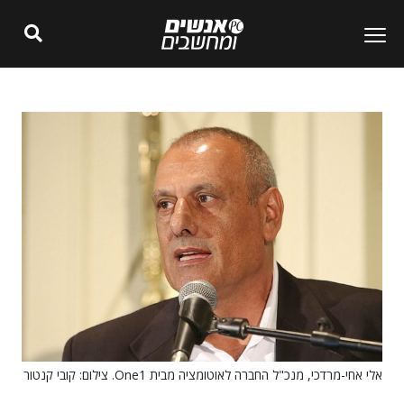
אלי אחי-מרדכי, מנכ"ל החברה לאוטומציה מבית One1. צילום: קובי קנטור