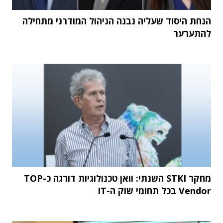
הנחת היסוד שעליה נבנה הניהול המודרני מתחילה
להתערער
מחקר STKI השנתי: וואן טכנולוגיות דורגה כ-TOP
Vendor בכל תחומי שוק ה-IT