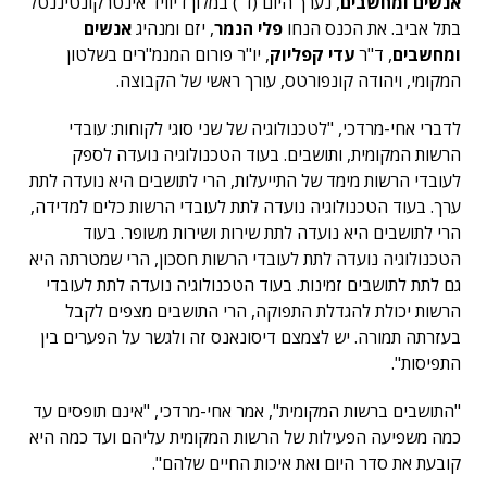
אנשים ומחשבים
, נערך היום (ד') במלון דיוויד אינטרקונטיננטל
בתל אביב. את הכנס הנחו
פלי הנמר
, יזם ומנהיג
אנשים
ומחשבים
, ד"ר
עדי קפליוק
, יו"ר פורום המנמ"רים בשלטון
המקומי, ויהודה קונפורטס, עורך ראשי של הקבוצה.
לדברי אחי-מרדכי, "לטכנולוגיה של שני סוגי לקוחות: עובדי
הרשות המקומית, ותושבים. בעוד הטכנולוגיה נועדה לספק
לעובדי הרשות מימד של התייעלות, הרי לתושבים היא נועדה לתת
ערך. בעוד הטכנולוגיה נועדה לתת לעובדי הרשות כלים למדידה,
הרי לתושבים היא נועדה לתת שירות ושירות משופר. בעוד
הטכנולוגיה נועדה לתת לעובדי הרשות חסכון, הרי שמטרתה היא
גם לתת לתושבים זמינות. בעוד הטכנולוגיה נועדה לתת לעובדי
הרשות יכולת להגדלת התפוקה, הרי התושבים מצפים לקבל
בעזרתה תמורה. יש לצמצם דיסונאנס זה ולגשר על הפערים בין
התפיסות".
"התושבים ברשות המקומית", אמר אחי-מרדכי, "אינם תופסים עד
כמה משפיעה הפעילות של הרשות המקומית עליהם ועד כמה היא
קובעת את סדר היום ואת איכות החיים שלהם".