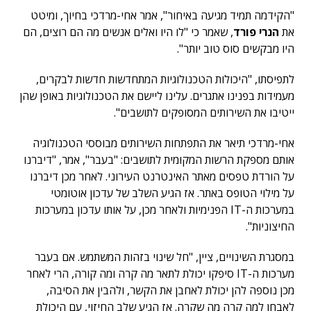
"הקידמה תמיד מגיעה באיחור", אמר אחי-מרדכי בחיוך, ומיטט
את
הנרי פורד
, שאמר כי "לו היו ואלים אנשים מה הם רוצים, הם
היו מבקשים סוס טוב יותר".
לתפיסתו, "היכולות הטכנולוגיות המתחדשות חדשות לבקרים,
מעמידות בפנינו אתגרים. עלינו ליישם את הטכנולוגיות באופן שהן
ייטיבו את השירותים המסופקים לתושבים".
אחי-מרדכי תיאר את התפתחות השירותים מבוססי הטכנולוגיה
אותם מספקת הרשות המקומית לתושבים: "בעבר", אמר, "דיברנו
על הורדת טפסים מאתר האינטרנט העירוני. לאחר מכן דיברנו
על מילוי הטופס באתר. אז הגיע השלב של עדכון אוטומטי
במערכות ה-IT הפנימיות ולאחר מכן, על אותו עדכון במערכות
החיצוניות".
במסגרת השינויים, ציין, "חל שינוי בזהות המשתמש. אם בעבר
מערכות ה-IT סיפקו יכולת לתאר מה קרה ומה קורה, הרי לאחר
מכן נוספה להן יכולת לאחבן את הקשר, ולהבין את הסיבה,
לאבחן למה קרה מה שקרה. אז הגיע שלב החיזוי, עם היכולת