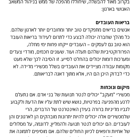
בקרוב מאוד להבשלה, שיחוללו מהפכה של ממש בניהול המשאב
האנושי בארגון:
בריאות העובדים
אנשים בריאים מתפקדים טוב יותר ומחוברים יותר לארגון שלהם.
כל מהלך שחברה יכולה לבצע כדי לתרום לעידוד בריאות העובד
הוא טוב גם לעסקים – העובדים ייקחו פחות ימי מחלה,
הפרודוקטיביות שלהם תעלה ועוד. שעונים חכמים, מודדי צעדים
ומערכות דומות יכולים בהחלט לסייע. זו הסיבה לכך שלא מעט
מקומות עבודה מציידים את העובדים בשלל מכשירי מדידה. לא
כדי לבדוק היכן הם היו, אלא מתוך דאגה לבריאותם.
מיקום ונוכחות
מכשירי "מעקב" יכולים לנטר תנועות של בני אדם. אם נתעלם
לרגע מהפגיעה בפרטיות, נושא שיש לתת עליו את הדעת ולקבוע
לגביו מדיניות ברורה בעידן האינטרנט של הדברים, הרי
שלמכשירים אלה יכולים להיות יתרונות מובהקים הן לארגונים והן
לעובדים. הם יכולים לנטר תנועה ולהמליץ, לדוגמה, על מסלולים
של אחיות ורופאים לכיוון החולים שלהם. אם מוסיפים לתמונה את