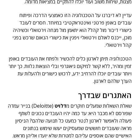
מצגות, שיחות משוב ועוד יוכלו להתקיים במציאות מדומה.
עדיין לא דיברנו על הטכנולוגיה הזו כאמצעי הדרכה ופיתוח
עובדים באופן פרטני ואינטראקטיבי במיוחד. חסרים לעובד
כישורי דיבור מול קהל? הוא יתאמן מול מנחה וירטואלי וכשיהיה
מוכן, ייכנס לאולם וירטואלי ויפגין את כישורי הנאום שרכש בפני
קהל וירטואלי.
הטכנולוגיה תיתן לארגון כלים להכשיר ולפתח את העובדים באופן
זמין ומהיר, ללא קשר למיקום גיאוגרפי ובלי הוצאות נלוות. כך יותר
ויותר עובדים יוכלו להרחיב ידע, לרכוש כישורים ולהעלות עת
הערך שלהם לארגון.
האתגרים שבדרך
שאלת השאלות שמעלים חוקרים מ
דלויט
(Deloitte) בנייר עמדה
שפורסם לא מכבר היא: עד כמה יהיו העובדים נכונים לשתף
פעולה ולאפשר לארגון לנטר כמעט כל תנועה שלהם? הניסיון
מראה שעובדים חוששים שמעסיקים יעשו שימוש בנתונים
האישיים שהם אוספים עליהם למטרות שלא יועדו אליהן מראש.