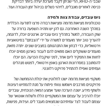
שבבי ה-RFID, הרי שניתן לקבל מערכת יעילה ביותר לבדיקת
כניסה לאזורים מוגבלים, לזיהוי כשלים בניהול זמן העבודה ועוד.
גיוס עובדים, עבודת צוות ולמידה
טכנולוגיות מציאות מדומה ומציאות רבודה פרצו לתודעה הכללית
במהלך השנה האחרונה. גם להן יש ותהיה השפעה ברורה על
שוק העבודה, למשל בתהליך גיוס עובדים. ארגונים יוכלו, לדוגמה,
להעריך טוב יותר מועמדים למשרה על ידי "הצבתם" בסיטואציות
וירטואליות, כדי לבחון את התנהגותם במצבים שונים. יתרה מזאת,
מועמדים ששוקלים האם מתאים להם לעבוד בארגון מסוים יוכלו
לחוות את התפקיד ליום אחד, לפני שיקבלו הכרעה. הם יוכלו
להסתובב במסדרונות הארגון באופן וירטואלי, לפגוש מנהלים
ועמיתים ואפילו להתחיל פרויקט רלוונטי.
משקפי מציאות מדומה ישנו לחלוטין את יכולת ההמחשה של
פרויקטים מורכבים וישמשו צוותי פיתוח על מנת להמחיש רעיונות
ולשתף מידע. ישנה הערכה שעד אמצע המאה הנוכחית, עובדים
יוכלו להרכיב על עצמם את המשקפיים הללו ולשלוח אווטאר של
עצמם לעבוד לצד עמיתיהם שנמצאים מעבר לים. ועידות, פגישות,