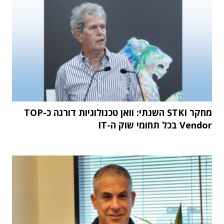
מחקר STKI השנתי: וואן טכנולוגיות דורגה כ-TOP
Vendor בכל תחומי שוק ה-IT