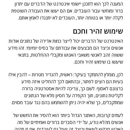
המענה לכך הוא לתכנן יישומי אינטרנט של הדברים עם יתרון
ברור ומוחשי עבור העובדים. אם הם יעשו את העבודה השוטפת
לקלה יותר או בטוחה יותר, העובדים לא יתנגדו לאמץ אותם.
שימוש זהיר וחכם
האינטרנט של הדברים יכול לייצר כמות אדירה של נתונים אודות
אנשים וכיצד הם מבצעים את עבודתם על בסיס יומיומי. זהו מידע
ששווה זהב לאנשי משאבי האנוש ומקבלי ההחלטות, בתנאי
שיעשו בו שימוש זהיר וחכם.
לכן, מומלץ להתמקד בעיקר: ראשית, להגדיר מטרות – להבין אילו
בעיות הם רוצים לפתור, ובהתאם לכך להחליט איזה מידע
ברצונם לאסוף. לשם כך, צריכה להיות אסטרטגיה ברורה
לקליטת נתונים, תוך הקפדה על חסיון מלא של הנתונים
שמתקבלים, כך שלא יהיה ניתן להשתמש בהם נגד עובד מסוים.
לעתים קרובות, האתגר הגדול ביותר הוא להסיר את החשש של
אנשים מהלא נודע, על ידי הסברים ברורים ואמיתיים של מה
הארגון מבקש לעשות וכיצד זה יועיל גם לעובדים. אם זו תהיה