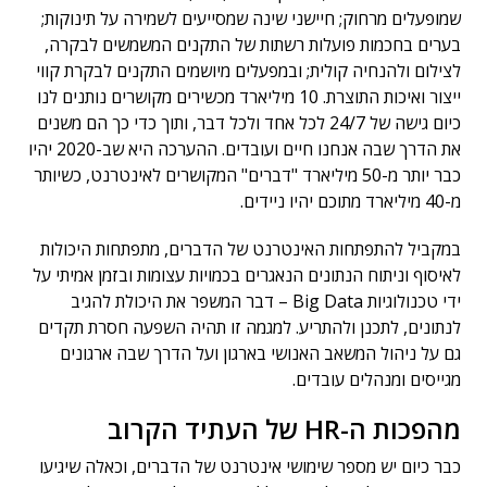
שמופעלים מרחוק; חיישני שינה שמסייעים לשמירה על תינוקות;
בערים בחכמות פועלות רשתות של התקנים המשמשים לבקרה,
לצילום ולהנחיה קולית; ובמפעלים מיושמים התקנים לבקרת קווי
ייצור ואיכות התוצרת. 10 מיליארד מכשירים מקושרים נותנים לנו
כיום גישה של 24/7 לכל אחד ולכל דבר, ותוך כדי כך הם משנים
את הדרך שבה אנחנו חיים ועובדים. ההערכה היא שב-2020 יהיו
כבר יותר מ-50 מיליארד "דברים" המקושרים לאינטרנט, כשיותר
מ-40 מיליארד מתוכם יהיו ניידים.
במקביל להתפתחות האינטרנט של הדברים, מתפתחות היכולות
לאיסוף וניתוח הנתונים הנאגרים בכמויות עצומות ובזמן אמיתי על
ידי טכנולוגיות Big Data – דבר המשפר את היכולת להגיב
לנתונים, לתכנן ולהתריע. למגמה זו תהיה השפעה חסרת תקדים
גם על ניהול המשאב האנושי בארגון ועל הדרך שבה ארגונים
מגייסים ומנהלים עובדים.
מהפכות ה-HR של העתיד הקרוב
כבר כיום יש מספר שימושי אינטרנט של הדברים, וכאלה שיגיעו