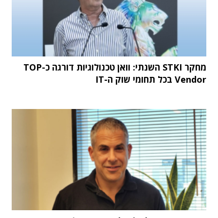
מחקר STKI השנתי: וואן טכנולוגיות דורגה כ-TOP
Vendor בכל תחומי שוק ה-IT