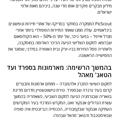
מיליון מבקרים פוקדים אותו מדי שנה, ביניהם מאות אלפי
ישראלים.
PicScout התמקדה במחקר בסריקה של אתרי תיירות ונופשונים
בינלאומיים. עולה ממנו שאתר התיירות הפופולרי ביותר אחרי
מגדל אייפל – בפער ניכר, של יותר מ-50% – הוא הקולוסאום
שברומא. למקום השלישי הגיעה הכיכר האדומה במוסקבה,
ולאחריה פסל החירות בניו-יורק ובית האופרה בסידני, שסוגר את
החמישייה הראשונה.
בהמשך הרשימה: מארמונות בספרד ועד
הטאג' מאהל
למקום השישי התברג אלהמברה – מתחם ארמונות ומבצרים
קדום בעיר גרנדה שבספרד. טירת נוישוונשטיין מדרום מדינת
בוואריה שבגרמניה הגיעה למקום השביעי, כשאחריה בהמשך
עשרת הגדולים אנגקור ואט, המקדש המרכזי בעיר המקדשים
העתיקה אנגקור שבקמבודיה, הכנסייה הביזנטית איה סופיה
שבאיסטנבול והטאג' מהאל שבהודו.