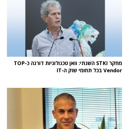
מחקר STKI השנתי: וואן טכנולוגיות דורגה כ-TOP
Vendor בכל תחומי שוק ה-IT