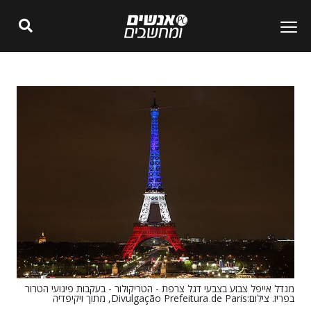
מגדל אייפל צבוע בצבעי דגל צרפת - הטריקולור - בעקבות פיגועי הטרור
בפריז. צילום:Divulgação Prefeitura de Paris, מתוך ויקיפדיה