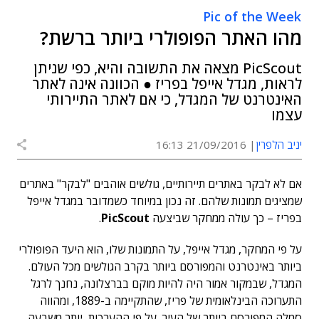
Pic of the Week
מהו האתר הפופולרי ביותר ברשת?
PicScout מצאה את התשובה והיא, כפי שניתן
לראות, מגדל אייפל בפריז ● הכוונה אינה לאתר
האינטרנט של המגדל, כי אם לאתר התיירותי
עצמו
יניב הלפרין
21/09/2016 16:13
אם לא לבקר באתרים תיירותיים, גולשים אוהבים "לבקר" באתרים
שמציגים תמונות שלהם. זה נכון במיוחד כשמדובר במגדל אייפל
בפריז – כך עולה ממחקר שביצעה
PicScout
.
על פי המחקר, מגדל אייפל, על התמונות שלו, הוא היעד הפופולרי
ביותר באינטרנט והמפורסם ביותר בקרב הגולשים מכל העולם.
המגדל, שבמקור אמור היה להיות מוקם בברצלונה, נחנך לרגל
התערוכה הבינלאומית של פריז, שהתקיימה ב-1889, ומהווה
סמלה המפורסם ביותר של העיר. על פי ההערכות, יותר משבעה