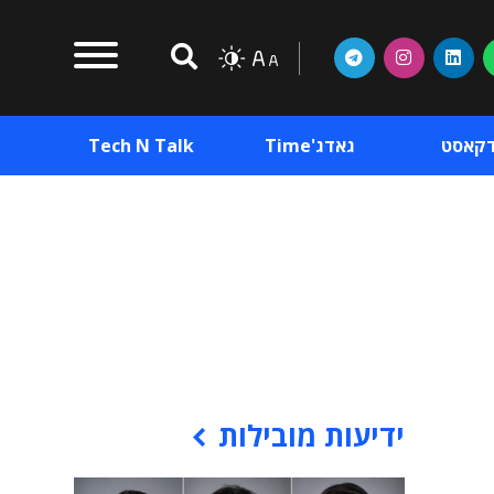
דקאסט
גאדג'Time
Tech N Talk
וכן פרסומי
תוכן פרסומי
וכן פרסומי
ידיעות מובילות