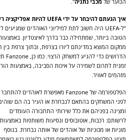
הנוער של
מכבי נתניה
".
איך הגעתם להיבחר על ידי UEFA להיות אפליקציה רשמית של יורו 2016?
הטובה ביותר, שמתחילה כבר בדרך לאיצטדיון. באמצעות 
ממקום המוצא במדינתם ליורו בצרפת, ובתוך צרפת בין הע
הדרוש
זמנית לתרום לשמירה על איכות הסביבה, באמצעות הור
מזהמים לאוויר.
הפלטפורמה של Fanzone מאפשרת לאוהדים להתחבר
לפני המשחקים בהתאם לנבחרת או העיר בה הם שוהים
ומציגה בפניהם את כלל שירותי התחבורה העומדים
לרשותם: רכבות, אוטובוסים ונסיעות משותפות באמצעות
מוניות או מכוניות של אוהדים של אותה נבחרת. בנוסף
תציע הפלטפורמה למשתמשים מידע רלוונטי כגון רשימת