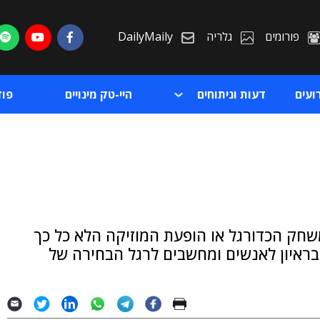
פורומים
גלריה
DailyMaily
ועים
דעות וניתוחים
היי-טק מינויים
פו
ת
 למשחק הכדורגל או הופעת המוזיקה הלא כל כך
ת
בראיון לאנשים ומחשבים לרגל הבחירה של