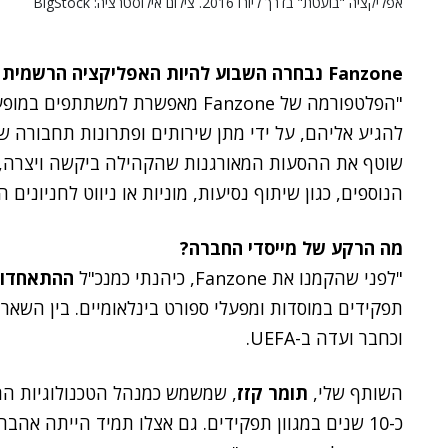
אפליקציה "בועטת" בדרך ליורו 2016. צילום אילוסטרציה: BigStock
Fanzone נבחרה השבוע להיות האפליקציה הרשמית של יורו 2016. מה היא עושה?
"הפלטפורמה של Fanzone מאפשרת למש
שוטף את ההסעות המאורגנות שהקהילה ביקשה ויצרה, ו
הנוספים, כגון שיתוף נסיעות, מוניות או ניווט לחניונים ה
מה הרקע של מייסדי החברה?
"לפני שהקמנו את Fanzone, כיהנתי כמנכ"ל
ההתאחדות
תפקידים במוסדות ומפעלי ספורט בינלאומיים. בין השאר
וכחבר ועדה ב-UEFA.
השותף שלי,
תומר קזז
כ-10 שנים במגוון תפקידים. גם אצלו תמיד הייתה אה