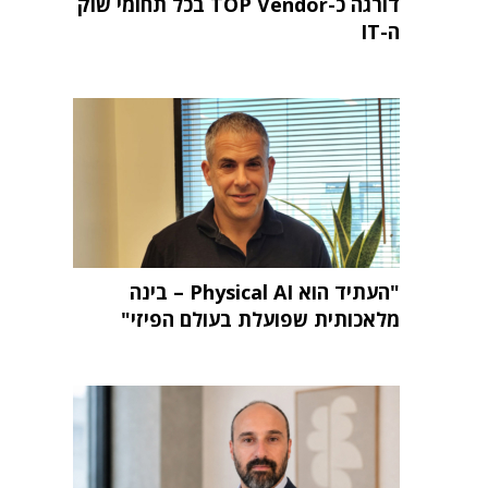
דורגה כ-TOP Vendor בכל תחומי שוק
ה-IT
"העתיד הוא Physical AI – בינה
מלאכותית שפועלת בעולם הפיזי"