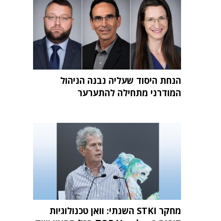
הנחת היסוד שעליה נבנה הניהול
המודרני מתחילה להתערער
מחקר STKI השנתי: וואן טכנולוגיות