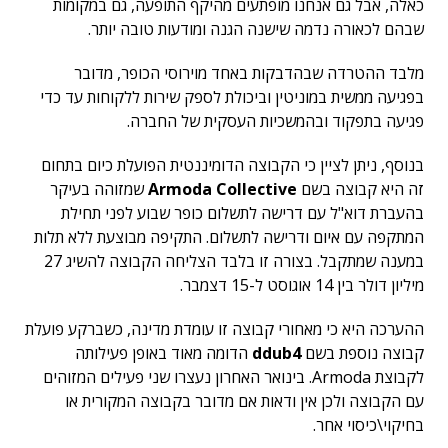
כאלה, אבל גם אנחנו מופתעים מהיקף התופעה, גם במקומות
שבהם לכאורה נדמה שישנה הגנה ומודעות טובה יותר.
מלבד ההטרדה שבהדבקות באחד מוירוסי הכופר, מדובר
בפגיעה ממשית במוניטין וביכולת לספק שירות ללקוחות עד כדי
פגיעה בתפקוד ובהמשכיות העסקית של החברה.
בנוסף, ניתן לציין כי הקבוצה הדומיננטית הפועלת כיום בתחום
זה היא קבוצה בשם
Armoda Collective
שמזוהה בעיקר
בהעברת דוא"ל עם דרישה לתשלום כופר שבוע לפני תחילת
המתקפה עם איום ודרישה לתשלום. התקיפה מבוצעת ללא תלות
במענה שמתקבל. בצורה זו בלבד הצליחה הקבוצה להשיג 27
מיליון דולר בין 14 אוגוסט ל-15 דצמבר.
ההערכה היא כי מאחורי קבוצה זו עומדת מדינה, כשברקע פועלת
קבוצה נוספת בשם
ddub4
הדומה מאוד באופן פעילותה
לקבוצת Armoda. בינואר האחרון נעצרו שני פעילים המזוהים
עם הקבוצה ולכן אין ודאות אם מדובר בקבוצה המקורית או
בחיקוי\כיסוי אחר.