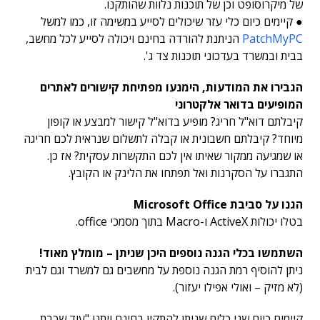
של מיקרוסופט וכן של תוכנות נלוות שהותקנו.
● קיימים כיום כלי עזר שיכולים לסייע במשימה זו, כמו למשל
PatchMyPC
הניתנת להורדה בחינם ויכולה לסייע לכל מחשב,
בבית ובמשרד בעדכוני תוכנות צד ג'.
הגבירו את המודעות, הימנעו מפתיחת קישורים לאתרים
המופיעים בדואר אלקטרוני
קיבלתם דוא"ל חריג? מופיע בדוא"ל קישור למבצע או קופון
מיוחד? קיבלתם חשבונית או קבלה לתשלום שנראית לכם חריגה
או שמגיעה ממקור שאיתו אין לכם התקשרות עסקית? אז כן.
התגברו על הסקרנות ואל תפתחו את הלינק או הקובץ.
הגנו על סביבת Microsoft Office
בטלו יכולות ActiveX ו-Macro בתוך מסמכי office.
השתמשו בכלי הגנה נוספים היכן שניתן – מומלץ מאוד!
ניתן להוסיף רמת הגנה נוספת על מחשבים גם למשרד וגם לבית
(לא מזיק – ואולי אפילו יעזור).
קיימים כיום שני כלים שניתן להתקין בחינם ויתנו "עוד שכבת