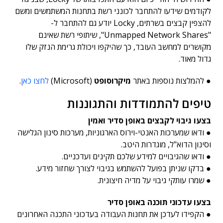
לקודמים שידעו להתחבר לכונני רשת בתחנות המשתמשים ומשם
להצפין קבצים בשרתים, Locky יודע גם להתחבר ל-
"Unmapped Network Shares", שיתופי רשת שאינם
מקושרים למחשב העובד, כך שהיקפו ויכולת גרימת הנזק שלו
גדול מאוד.
● להמלצות נוספות באתר
מיקרוסופט
(Microsoft)
לחצו כאן
.
טיפים להתמודדות והתגוננות
בצעו גיבוי לקבצים באופן סדיר ואמין
● ודאו שמערכות האנטי-וירוס הארגוניות, מערכות סינון הגלישה
וסינון הדוא"ל, מוגדרות היטב.
● ודאו שהגיבויים למידע שלכם תקינים ועדכניים.
● בדקו שניתן בפועל להשתמש בגיבוי לצורך שחזור מידע.
● שמרו עותקי גיבוי על מדיה חיצונית.
בצעו עדכוני תוכנה באופן סדיר
● הקפידו לעדכן את תחנות העבודה בעדכוני התכנה האחרונים