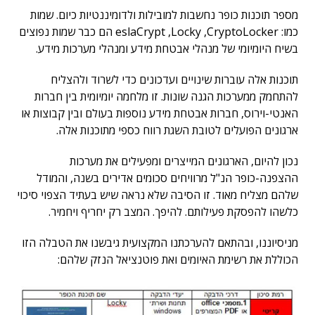
מספר תוכנות כופר נחשבות למובילות ולדומיננטיות כיום. שמות
כמו: eslaCrypt ,Locky ,CryptoLocker הם כבר שמות נפוצים
בשיח היומיומי של מנהלי אבטחת מידע ומנהלי מערכות מידע.
תוכנות אלה עוברות שינויים ועדכונים כדי לשרוד ולהצליח
להתחמק ממערכות הגנה שונות. זו מלחמה יומיומית בין חברות
האנטי-וירוס, חברות אבטחת מידע נוספות בעולם ובין קבוצות או
ארגונים הפועלים לטובת השגת רווח כספי מתוכנות אלה.
נכון להיום, הארגונים המייצרים ומפעילים את מערכות
ההצפנה-כופר הנ"ל מרוויחים סכומים אדירים בשנה, והמודל
שלהם מצליח מאוד. זו הסיבה שלא נראה שיש בעתיד הצפוי סיכוי
כלשהו להפסקת פעילותם. להיפך. המצב רק יחריף ויחמיר.
מניסיוננו, ובהתאם להערכתנו המקצועית גיבשנו את הטבלה הזו
הכוללת את רשימת האיומים ואת פוטנציאל הנזק שלהם: