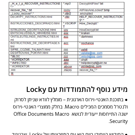
מידע נוסף להתמודדות עם Locky
● בתוכנת האנטי-וירוס הארגונית – מומלץ לוודא שניתן לסרוק
ולנטרל מסמכים המכילים Macro. בחלק ממוצרי האנטי-וירוס
ישנה התייחסות ייעודית לנושא Office Documents Macro
Security.
● החידוש הייחודי כיום הוא עם התפרצותו של Locky, שבניגוד