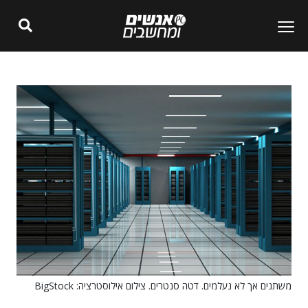
משתנים אך לא נעלמים. דטה סנטרים. צילום אילוסטרציה: BigStock