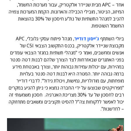
אחד – APC מבית שניידר אלקטריק, עבור מערכות החשמל,
המיזוג, הניטור, מובילי הכבילה והארונות. הקמת המערכות צפויה
להניב למנהל התשתיות של נת"ע חיסכון של 30% בהוצאות
החשמל השוטפות.
ביולי השתתף
ג'ייסון דודייר
, מנהל פיתוח עסקי גלובלי, APC
מקבוצת שניידר אלקטריק, בכנס התקשוב הצבאי C5I של
אנשים ומחשבים, ואמר כי "מנהלי תשתיות במגזר הצבאי עומדים
בפני האתגרים שבאזרחות לצד הצורך שלהם לבנות דטה סנטר
במהירות, עם יכולות עמידות גבוהות יותר, וצורך באבטחת מידע
ברמה גבוהה יותר. המטרה היא לבנות דטה סנטר בעלויות
מופחתות, עם מודולריות, גמישות, ויכולת גידול". לדברי דודייר
"מפרויקטים שבוצעו על ידי החברה נמצא כי ניתן להגיע במקרים
רבים לחסכון של עד 30% מצריכת האנרגיה. חסכון משמעותי זה
יכול לאפשר ללקוחות צה"ל להסיט תקציבים ומשאבים מתחזוקה
– לחדשנות".