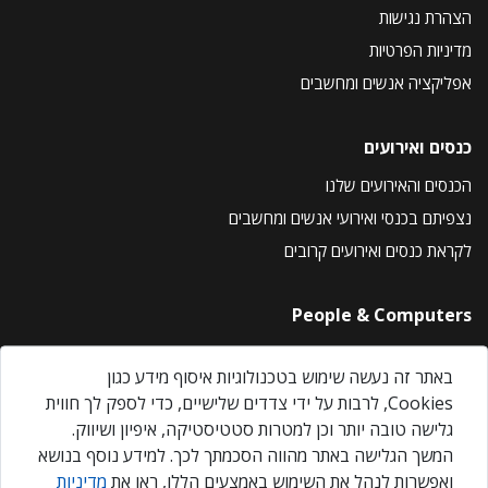
הצהרת נגישות
מדיניות הפרטיות
אפליקציה אנשים ומחשבים
כנסים ואירועים
הכנסים והאירועים שלנו
נצפיתם בכנסי ואירועי אנשים ומחשבים
לקראת כנסים ואירועים קרובים
People & Computers
About Us
באתר זה נעשה שימוש בטכנולוגיות איסוף מידע כגון
Privacy Policy
Cookies, לרבות על ידי צדדים שלישיים, כדי לספק לך חווית
Contact Us
גלישה טובה יותר וכן למטרות סטטיסטיקה, איפיון ושיווק.
Our Events
המשך הגלישה באתר מהווה הסכמתך לכך. למידע נוסף בנושא
ואפשרות לנהל את השימוש באמצעים הללו, ראו את
מדיניות