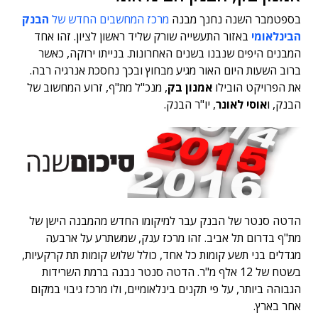
בספטמבר השנה נחנך מבנה
מרכז המחשבים החדש של
הבנק
הבינלאומי
באזור התעשייה שורק שליד ראשון לציון. זהו אחד
המבנים היפים שנבנו בשנים האחרונות. בנייתו ירוקה, כאשר
ברוב השעות היום האור מגיע מבחוץ ובכך נחסכת אנרגיה רבה.
את הפרויקט הובילו
אמנון בק
, מנכ"ל מת"ף, זרוע המחשוב של
הבנק, ו
אוסי לאונר
, יו"ר הבנק.
הדטה סנטר של הבנק עבר למיקומו החדש מהמבנה הישן של
מת"ף בדרום תל אביב. זהו מרכז ענק, שמשתרע על ארבעה
מגדלים בני תשע קומות כל אחד, כולל שלוש קומות תת קרקעיות,
בשטח של 12 אלף מ"ר. הדטה סנטר נבנה ברמת השרידות
הגבוהה ביותר, על פי תקנים בינלאומיים, ולו מרכז גיבוי במקום
אחר בארץ.