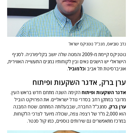
נדב טוביאס, מנכ"ל נוטניקס ישראל
נוטניקס קיימת מ-2009 והמטה שלה יושב בקליפורניה. לסניף
הישראלי יש הישגים נאים ובין לקוחותיו נמנים התעשייה האווירית,
אוניברסיטת תל אביב ו
כלמוביל
.
ערן ברק, אדגר השקעות ופיתוח
אדגר השקעות ופיתוח
הקימה השנה מתחם חדש בראש העין.
מדובר במתקן רחב בסדרי גודל ישראליים. את הפרויקט הוביל
ערן ברק
, סמנכ"ל החברה, שבבעלותה המתחם. שטח המבנה
הוא 2,000 מ"ר של רצפה צפה, שכולה מיועד לצרכי הלקוחות.
במרכז מתאפשרים גם שירותים נוספים, כמו קול סנטר.