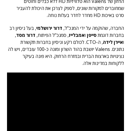
החזון של Valens הוא טלוויזיות HD ללא כבלים וחוטים
שמחוברים למקורות שונים, לספק לצרכן את היכולת להעביר
סרט באיכות HD מחדר לחדר בעלות נוחה.
החברה, שהוקמה על ידי המנכ"ל,
דרור ירושלמי
, בעל ניסיון רב
בחברות דוגמת
סייפן
ו
אמבלייז
, סמנכ"ל הפיתוח,
דרור מסד
,
ו
איירן לידה
, ה-CTO. לכולם רקע וניסיון בחברות תקשורת
נתונים. Valens יושבת בהוד השרון ומונה כ-100 עובדים, ויש לה
נציגויות בארצות הברית ובמזרח הרחוק. היא פונה בעיקר
ללקוחות במדינות אלה.