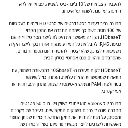
להעביר קצב אות של 10 ג'יגה-ביט לשנייה, עם וידיאו ללא
דחיסה, על מנת לשמור על איכותו.
המוצר צריך לעמוד בסטנדרטים של סרטי HD ולהיות בעל טווח
של 100 מטר. לשם כך פיתחה החברה את התקן הקרוי
HDbaseT. תקן זה מאפשר את היכולת לייצר מסך טלוויזיה עם
כניסת RJ45, לקבל את כל המידע ממקור אחד ובכך לייצר הקלה
משמעותית לצרכן, שלא יצטרך להתמודד עם מספר חיבורים,
שמסרבלים ומהווים פגם אסתטי בסלון הבית.
HDbaseT לקוח מעולם ה-10GbaseT בתקשורת רשתות, עם
התאמות שמאפשרות הוזלת עלויות. הפתרון כולל שימוש
במודולציה PAM ומימוש א-סימטרי, שנותן פתרון העברת וידיאו
אפליקטיבי.
המוצר של Valens הוא ייחודי בשוק ויש בו כ-50 פטנטים.
החברה פונה ליצרנים בשווקים המקצועיים, בעיקר של מקרנים
ומסכים, על מנת להחדיר את התקן החדש. היכולות שנותן המוצר
מאפשרות ליצרנים לייצר מכשירי פרימיום בשל היכולות של