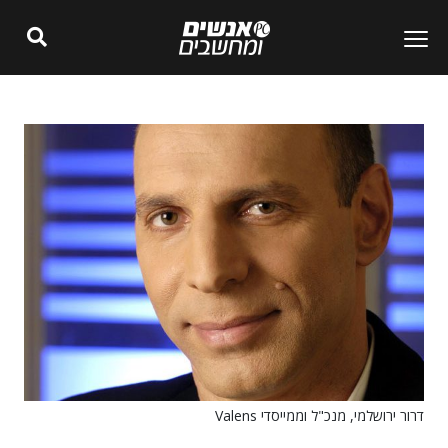
דרור ירושלמי, מנכ"ל וממייסדי Valens