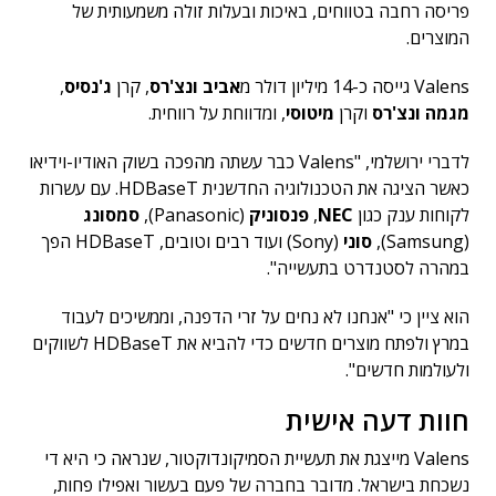
פריסה רחבה בטווחים, באיכות ובעלות זולה משמעותית של
המוצרים.
Valens גייסה כ-14 מיליון דולר מ
אביב ונצ'רס
, קרן
ג'נסיס
,
מגמה ונצ'רס
וקרן
מיטוסי
, ומדווחת על רווחית.
לדברי ירושלמי, "Valens כבר עשתה מהפכה בשוק האודיו-וידיאו
כאשר הציגה את הטכנולוגיה החדשנית HDBaseT. עם עשרות
לקוחות ענק כגון
NEC
,
פנסוניק
(Panasonic),
סמסונג
(Samsung),
סוני
(Sony) ועוד רבים וטובים, HDBaseT הפך
במהרה לסטנדרט בתעשייה".
הוא ציין כי "אנחנו לא נחים על זרי הדפנה, וממשיכים לעבוד
במרץ ולפתח מוצרים חדשים כדי להביא את HDBaseT לשווקים
ולעולמות חדשים".
חוות דעה אישית
Valens מייצגת את תעשיית הסמיקונדוקטור, שנראה כי היא די
נשכחת בישראל. מדובר בחברה של פעם בעשור ואפילו פחות,