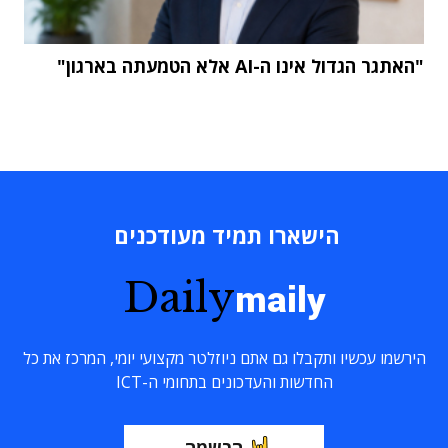
"האתגר הגדול אינו ה-AI אלא הטמעתה בארגון"
הישארו תמיד מעודכנים
Daily
maily
הירשמו עכשיו ותקבלו גם אתם ניוזלטר מקצועי יומי, המרכז את כל
החדשות והעדכונים בתחומי ה-ICT
הרשמה