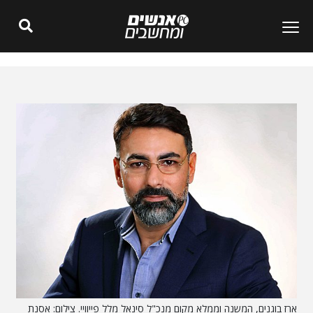
ארז בוגנים, המשנה וממלא מקום מנכ"ל סינאל מלל פייוויי. צילום: אסנת