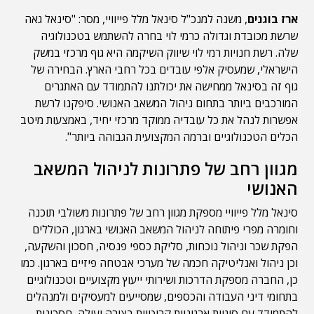
ארז בוגנים
, משנה למנכ"ל סינאל מלל פייוויי, מסר: "סינאל גאה
שרשת מכובדת וגדולה כרמי לוי בחרה להשתמש בטכנולוגיה
שלה. רשת חנויות רמי לוי שיווק השיקמה היא גוף מרכזי במשק
הישראלי, שמעסיק אלפי עובדים בכל רחבי הארץ. הבחירה של
גוף זה בסינאל ממחישה את יכולתנו להתמודד עם האתגרים
המורכבים ביותר בתחום ניהול המשאב האנושי. סיפקנו לרשת
אפשרות לנהל את כל עובדיה ממוקד מרכזי יחיד, באמצעות מיטב
הכלים הטכנולוגיים וברמה המקצועית הגבוהה ביותר".
מגוון רחב של פתרונות לניהול המשאב
האנושי
סינאל מלל פייוויי מספקת מגוון רחב של פתרונות משולבי תוכנה
וחומרה מפרי פיתוחה לניהול המשאב האנושי בארגון, הכוללים
הפקת שכר וניהול נוכחות, סליקת כספי פנסיה, חסכון והשקעה,
וכן ניהול ואנליטיקה חכמה של מערכי אבטחה פיזיים בארגון. כמו
כן, החברה מספקת הדרכות ושירותי ייעוץ מקצועיים וטכנולוגיים
בתחומי דיני העבודה והכספים, שמסייעים למעסיקים ולמנהלים
להתמודד עם סוגיות ארגוניות קריטיות בצורה יעילה, חסכונית