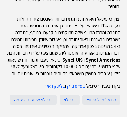
ורווחית.
יצוין כי סינאל היא אחת מחמש חברות האינטגרציה הגדולות
בענף ה-IT בישראל על פי דירוג
דן אנד ברדסטריט
. מטה
החברה ומרכז המו"פ שלה ממוקמים ביקנעם. בנוסף, לחברה
משרדים ברעננה ובאור יהודה וכן פעילות שיווק, מכירות ותמיכה
ב-54 מדינות בצפון אמריקה, אמריקה הלטינית, אירופה, אסיה,
חבר המדינות, אפריקה ואוסטרליה, שמבוצעת על ידי חברות הבת
Synel Americas
ו-
Synel UK
. סינאל מעבדת מדי חודש מאות
אלפי תלושי שכר עבור כ-10,000 לקוחותיה בישראל ומעל לשני
מיליון עובדים במשק הישראלי מדווחים נוכחות בשעוניה יום יום.
בקרו בעמודי סינאל
ב
פייסבוק
ו
ב
לינקדאין
.
סינאל מלל פייוויי
רמי לוי
רמי לוי שיווק השיקמה
תוכן פרסומי