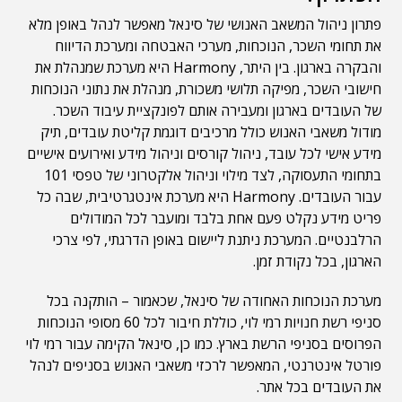
פתרון ניהול המשאב האנושי של סינאל מאפשר לנהל באופן מלא
את תחומי השכר, הנוכחות, מערכי האבטחה ומערכת הדיווח
והבקרה בארגון. בין היתר, Harmony היא מערכת שמנהלת את
חישובי השכר, מפיקה תלושי משכורת, מנהלת את נתוני הנוכחות
של העובדים בארגון ומעבירה אותם לפונקציית עיבוד השכר.
מודול משאבי האנוש כולל מרכיבים דוגמת קליטת עובדים, תיק
מידע אישי לכל עובד, ניהול קורסים וניהול מידע ואירועים אישיים
בתחומי התעסוקה, לצד מילוי וניהול אלקטרוני של טפסי 101
עבור העובדים. Harmony היא מערכת אינטגרטיבית, שבה כל
פריט מידע נקלט פעם אחת בלבד ומועבר לכל המודולים
הרלבנטיים. המערכת ניתנת ליישום באופן הדרגתי, לפי צרכי
הארגון, בכל נקודת זמן.
מערכת הנוכחות האחודה של סינאל, שכאמור – הותקנה בכל
סניפי רשת חנויות רמי לוי, כוללת חיבור לכל 60 מסופי הנוכחות
הפרוסים בסניפי הרשת בארץ. כמו כן, סינאל הקימה עבור רמי לוי
פורטל אינטרנטי, המאפשר לרכזי משאבי האנוש בסניפים לנהל
את העובדים בכל אתר.