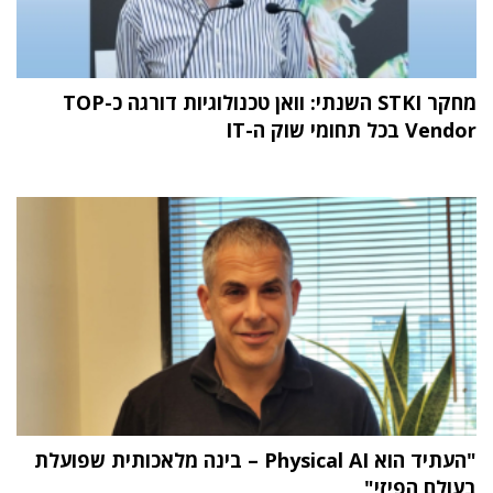
מחקר STKI השנתי: וואן טכנולוגיות דורגה כ-TOP
Vendor בכל תחומי שוק ה-IT
"העתיד הוא Physical AI – בינה מלאכותית שפועלת
בעולם הפיזי"